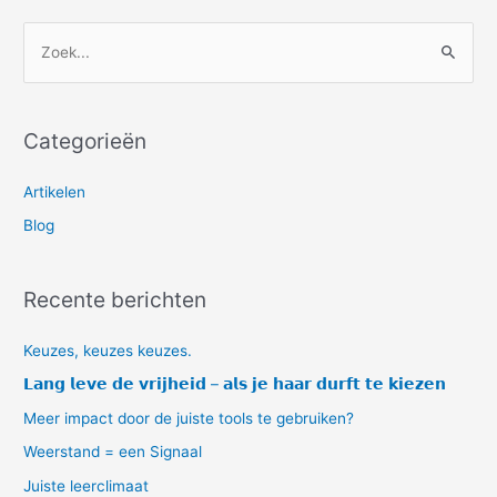
Z
o
e
Categorieën
k
n
Artikelen
a
Blog
a
r
Recente berichten
:
Keuzes, keuzes keuzes.
𝗟𝗮𝗻𝗴 𝗹𝗲𝘃𝗲 𝗱𝗲 𝘃𝗿𝗶𝗷𝗵𝗲𝗶𝗱 – 𝗮𝗹𝘀 𝗷𝗲 𝗵𝗮𝗮𝗿 𝗱𝘂𝗿𝗳𝘁 𝘁𝗲 𝗸𝗶𝗲𝘇𝗲𝗻
Meer impact door de juiste tools te gebruiken?
Weerstand = een Signaal
Juiste leerclimaat