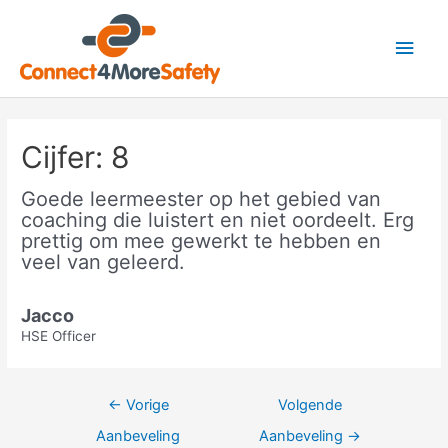
Ga
Hoo
naar
de
inhoud
Bericht
navigatie
Cijfer: 8
Goede leermeester op het gebied van
coaching die luistert en niet oordeelt. Erg
prettig om mee gewerkt te hebben en
veel van geleerd.
Jacco
HSE Officer
←
Vorige
Volgende
Aanbeveling
Aanbeveling
→