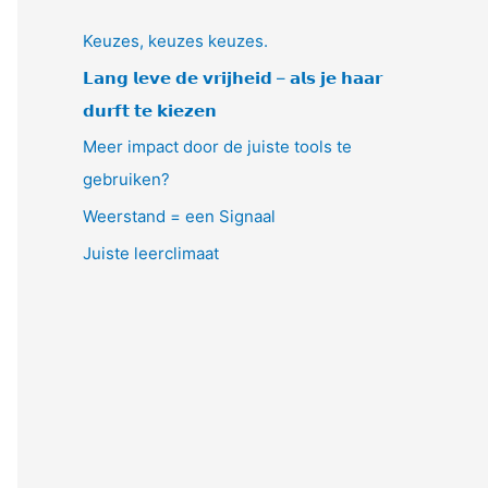
Keuzes, keuzes keuzes.
𝗟𝗮𝗻𝗴 𝗹𝗲𝘃𝗲 𝗱𝗲 𝘃𝗿𝗶𝗷𝗵𝗲𝗶𝗱 – 𝗮𝗹𝘀 𝗷𝗲 𝗵𝗮𝗮𝗿
𝗱𝘂𝗿𝗳𝘁 𝘁𝗲 𝗸𝗶𝗲𝘇𝗲𝗻
Meer impact door de juiste tools te
gebruiken?
Weerstand = een Signaal
Juiste leerclimaat