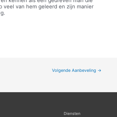
leren kennen als een gedreven man die
eb veel van hem geleerd en zijn manier
ig.
Volgende Aanbeveling
→
Diensten