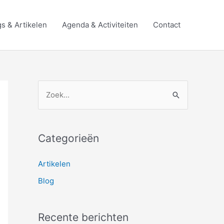
s & Artikelen
Agenda & Activiteiten
Contact
Z
o
e
Categorieën
k
n
Artikelen
a
Blog
a
r
Recente berichten
: